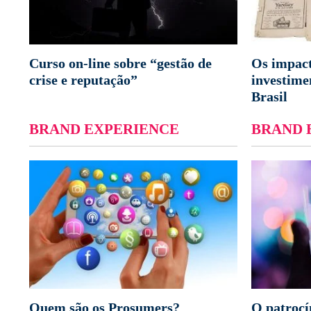
Curso on-line sobre “gestão de
Os impac
crise e reputação”
investime
Brasil
BRAND EXPERIENCE
BRAND 
Quem são os Prosumers?
O patrocí