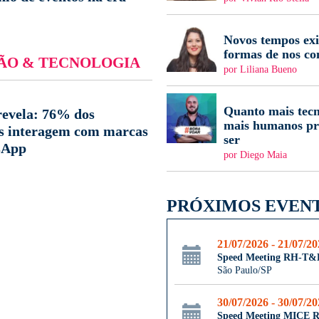
Novos tempos ex
formas de nos c
ÃO & TECNOLOGIA
por Liliana Bueno
Quanto mais tecn
revela: 76% dos
mais humanos pr
os interagem com marcas
ser
sApp
por Diego Maia
PRÓXIMOS EVEN
21/07/2026 - 21/07/2
Speed Meeting RH-T&
São Paulo/SP
30/07/2026 - 30/07/2
Speed Meeting MICE R