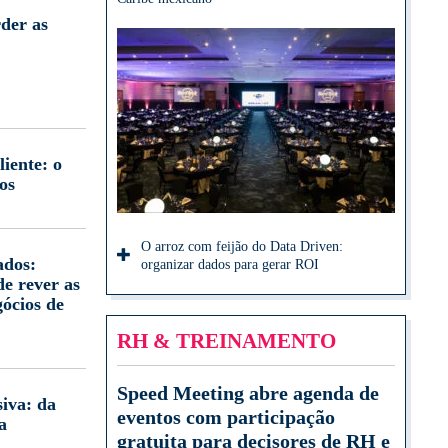
der as
iente: o
os
O arroz com feijão do Data Driven:
ados:
organizar dados para gerar ROI
e rever as
gócios de
RH & TREINAMENTO
Speed Meeting abre agenda de
iva: da
eventos com participação
a
gratuita para decisores de RH e