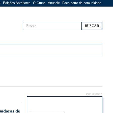
a
Edições Anteriores
O Grupo
Anuncie
Faça parte da comunidade
BUSCAR
Publicidade
sadoras de