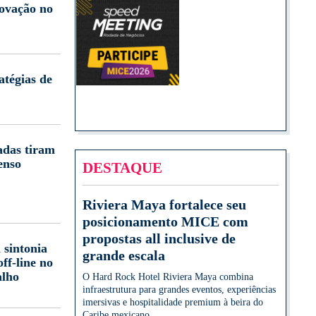
novação no
atégias de
adas tiram
enso
DESTAQUE
Riviera Maya fortalece seu
posicionamento MICE com
propostas all inclusive de
 sintonia
grande escala
off-line no
alho
O Hard Rock Hotel Riviera Maya combina
infraestrutura para grandes eventos, experiências
imersivas e hospitalidade premium à beira do
Caribe mexicano