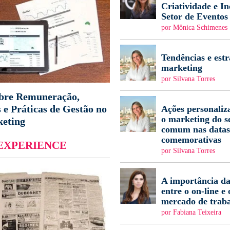
Criatividade e I
Setor de Eventos
por Mônica Schimenes
Tendências e estr
marketing
por Silvana Torres
obre Remuneração,
s e Práticas de Gestão no
Ações personaliz
o marketing do s
keting
comum nas datas
comemorativas
EXPERIENCE
por Silvana Torres
A importância da
entre o on-line e 
mercado de trab
por Fabiana Teixeira