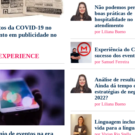
Não podemos per
boas práticas de
hospitalidade no
atendimento
tos da COVID-19 no
por Liliana Bueno
nto em publicidade no
Experiência do Cl
sucesso dos event
EXPERIENCE
por Samuel Ferreira
Análise de result
Ainda dá tempo d
estratégias de ne
2022?
por Liliana Bueno
Linguagem inclus
vida para a língu
nio de eventos na era
por Vivian Rio Stella